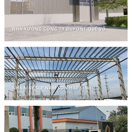
NHÀ XƯỞNG CÔNG TY DUPONT QUẾ VÕ
NHÀ MÁY SLP NAM SƠN HẠP LĨNH