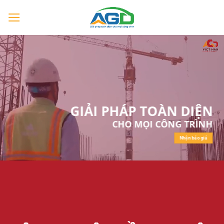
Chuyển
đến
nội
dung
GIẢI PHÁP TOÀN DIỆN
CHO MỌI CÔNG TRÌNH
Nhận báo giá