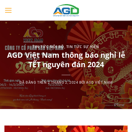
Chuyển
đến
nội
dung
TIN TỨC NỘI BỘ
,
TIN TỨC SỰ KIỆN
AGD Việt Nam thông báo nghỉ lễ
TẾT nguyên đán 2024
ĐÃ ĐĂNG TRÊN
2 THÁNG 2, 2024
BỞI
AGD VIỆT NAM