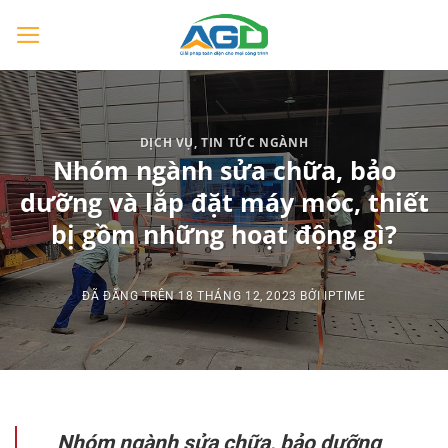
Chuyển
đến
nội
dung
DỊCH VỤ
,
TIN TỨC NGÀNH
Nhóm ngành sửa chữa, bảo
dưỡng và lắp đặt máy móc, thiết
bị gồm những hoạt động gì?
ĐÃ ĐĂNG TRÊN
18 THÁNG 12, 2023
BỞI
IPTIME
Nhóm ngành sửa chữa, bảo dưỡng