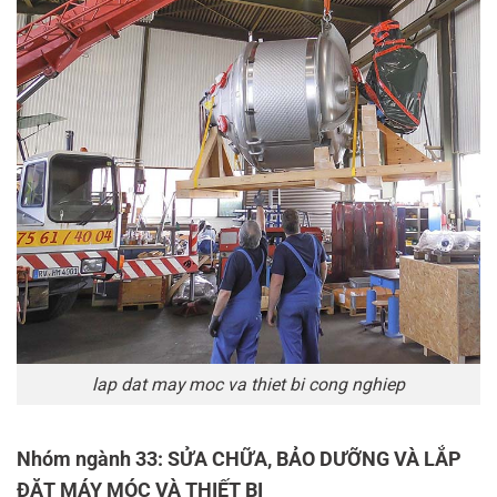
lap dat may moc va thiet bi cong nghiep
Nhóm ngành 33: SỬA CHỮA, BẢO DƯỠNG VÀ LẮP
ĐẶT MÁY MÓC VÀ THIẾT BỊ