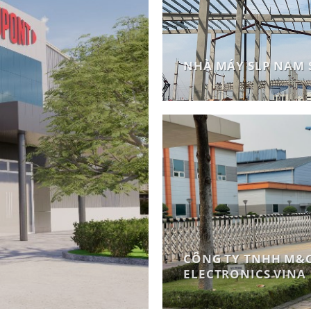
NHÀ MÁY SLP NAM 
CÔNG TY TNHH M&
ELECTRONICS VINA