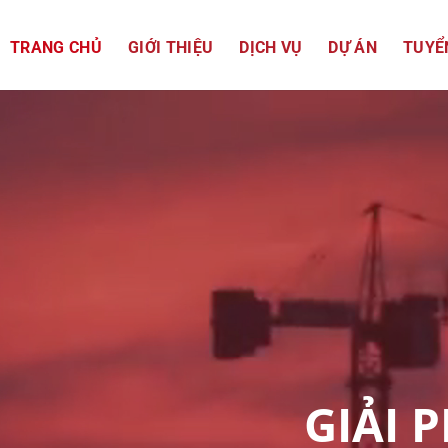
TRANG CHỦ
GIỚI THIỆU
DỊCH VỤ
DỰ ÁN
TUYỂ
GIẢI 