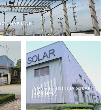
SƠN HẠP LĨNH
CÔNG TY TNHH JA SOLAR
C
VIỆT NAM