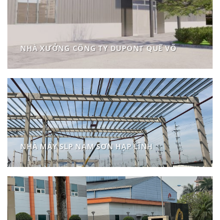
NHÀ XƯỞNG CÔNG TY DUPONT QUẾ VÕ
NHÀ MÁY SLP NAM SƠN HẠP LĨNH