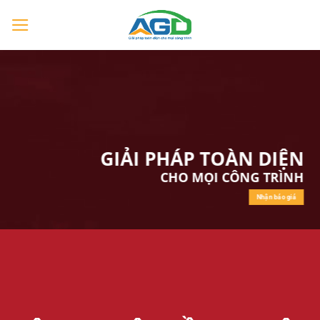
Chuyển
đến
nội
dung
GIẢI PHÁP TOÀN DIỆN
CHO MỌI CÔNG TRÌNH
Nhận báo giá