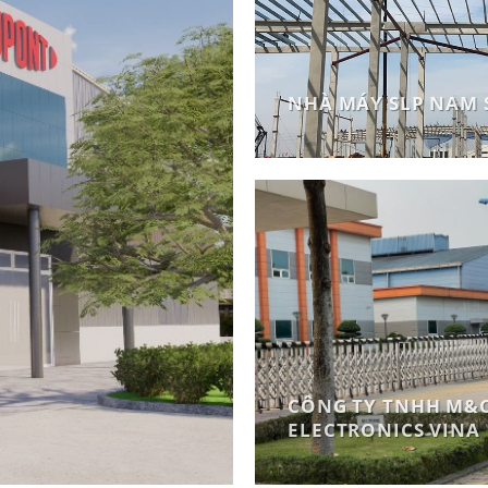
NHÀ MÁY SLP NAM 
CÔNG TY TNHH M&
ELECTRONICS VINA