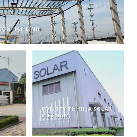
SƠN HẠP LĨNH
CÔNG TY TNHH JA SOLAR
C
VIỆT NAM