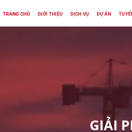
TRANG CHỦ
GIỚI THIỆU
DỊCH VỤ
DỰ ÁN
TUYỂ
GIẢI 