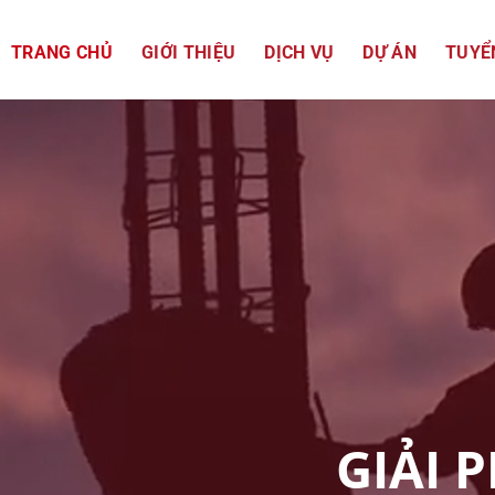
TRANG CHỦ
GIỚI THIỆU
DỊCH VỤ
DỰ ÁN
TUYỂ
GIẢI 