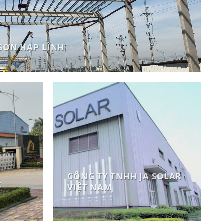
SƠN HẠP LĨNH
CÔNG TY TNHH JA SOLAR
C
VIỆT NAM