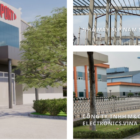
NHÀ MÁY SLP NAM 
CÔNG TY TNHH M&
ELECTRONICS VINA