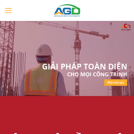
Chuyển
đến
nội
dung
GIẢI PHÁP TOÀN DIỆN
CHO MỌI CÔNG TRÌNH
Nhận báo giá