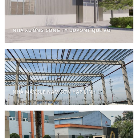
NHÀ XƯỞNG CÔNG TY DUPONT QUẾ VÕ
NHÀ MÁY SLP NAM SƠN HẠP LĨNH