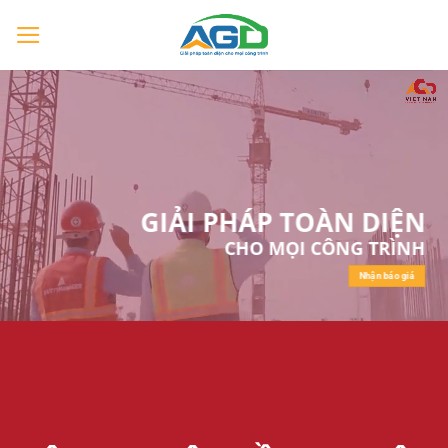
Chuyển
đến
nội
dung
GIẢI PHÁP TOÀN DIỆN
CHO MỌI CÔNG TRÌNH
Nhận báo giá