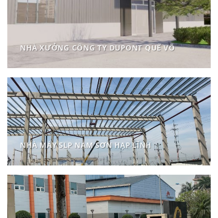
NHÀ XƯỞNG CÔNG TY DUPONT QUẾ VÕ
NHÀ MÁY SLP NAM SƠN HẠP LĨNH