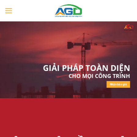
Chuyển
đến
nội
dung
GIẢI PHÁP TOÀN DIỆN
CHO MỌI CÔNG TRÌNH
Nhận báo giá