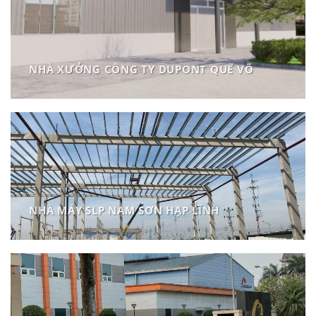
NHÀ XƯỞNG CÔNG TY DUPONT QUẾ VÕ
NHÀ MÁY SLP NAM SƠN HẠP LĨNH