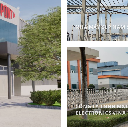
NHÀ MÁY SLP NAM 
CÔNG TY TNHH M&
ELECTRONICS VINA