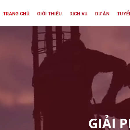
TRANG CHỦ
GIỚI THIỆU
DỊCH VỤ
DỰ ÁN
TUYỂ
GIẢI 