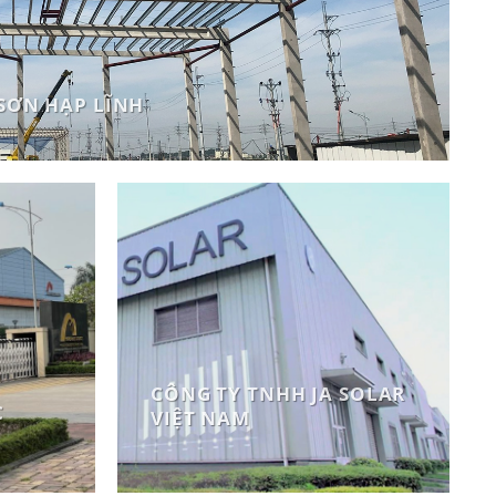
SƠN HẠP LĨNH
CÔNG TY TNHH JA SOLAR
C
VIỆT NAM