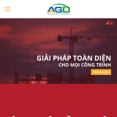
Chuyển
đến
nội
dung
GIẢI PHÁP TOÀN DIỆN
CHO MỌI CÔNG TRÌNH
Nhận báo giá