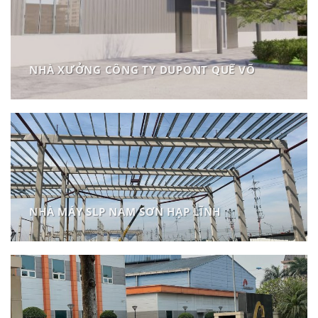
NHÀ XƯỞNG CÔNG TY DUPONT QUẾ VÕ
NHÀ MÁY SLP NAM SƠN HẠP LĨNH