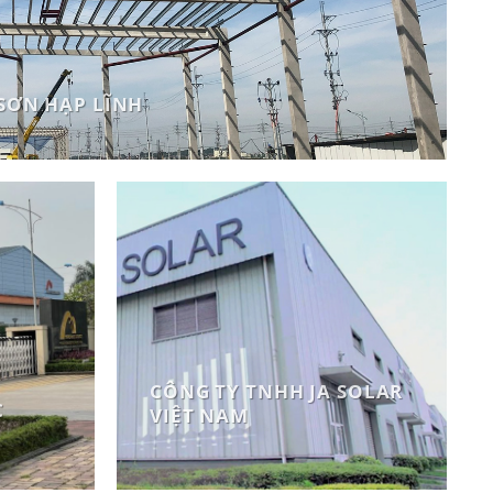
SƠN HẠP LĨNH
CÔNG TY TNHH JA SOLAR
C
VIỆT NAM