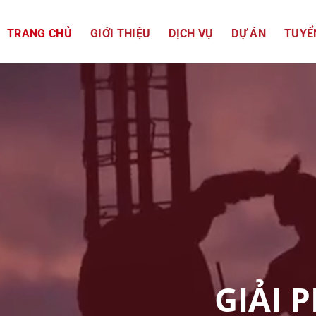
TRANG CHỦ
GIỚI THIỆU
DỊCH VỤ
DỰ ÁN
TUYỂ
GIẢI 