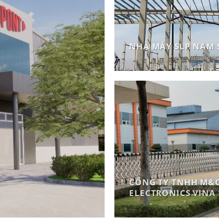
NHÀ MÁY SLP NAM 
CÔNG TY TNHH M&
ELECTRONICS VINA