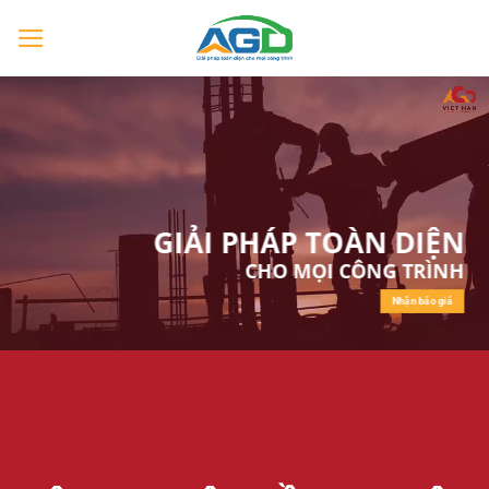
Chuyển
đến
nội
dung
GIẢI PHÁP TOÀN DIỆN
CHO MỌI CÔNG TRÌNH
Nhận báo giá