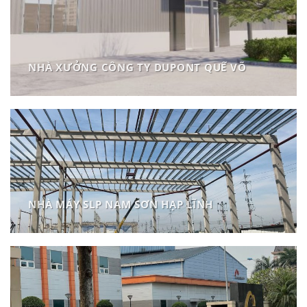
NHÀ XƯỞNG CÔNG TY DUPONT QUẾ VÕ
NHÀ MÁY SLP NAM SƠN HẠP LĨNH