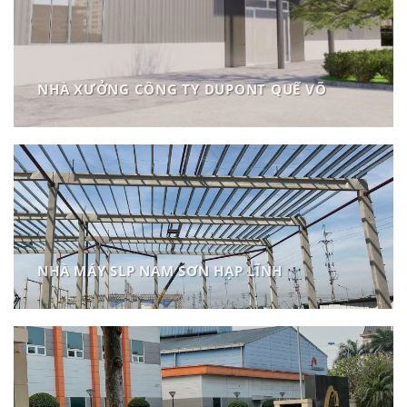
NHÀ XƯỞNG CÔNG TY DUPONT QUẾ VÕ
NHÀ MÁY SLP NAM SƠN HẠP LĨNH