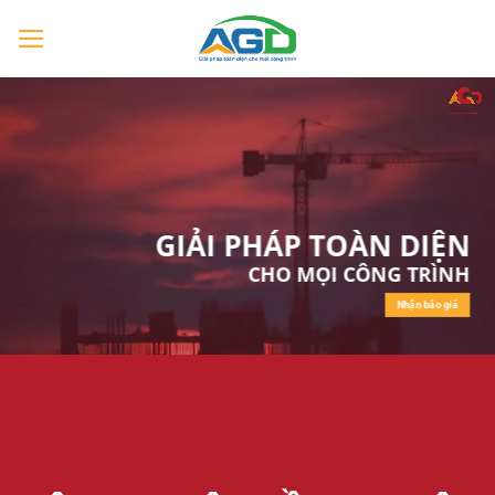
Chuyển
đến
nội
dung
GIẢI PHÁP TOÀN DIỆN
CHO MỌI CÔNG TRÌNH
Nhận báo giá